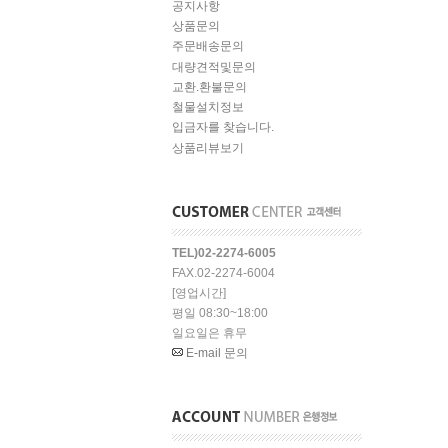
공지사항
상품문의
주문배송문의
대량견적및문의
교환.환불문의
철물설치정보
입금자를 찾습니다.
상품리뷰보기
TEL)02-2274-6005
FAX.02-2274-6004
[영업시간]
평일 08:30~18:00
일요일은 휴무
E-mail 문의