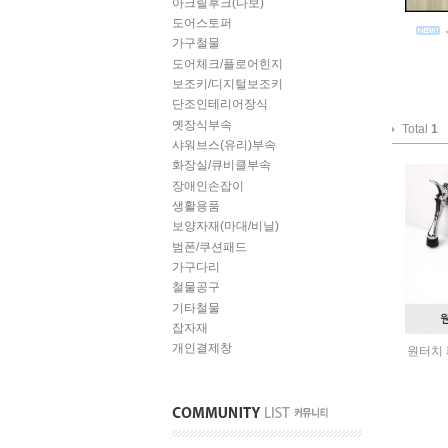
아크릴후크(다보)
도어스토퍼
가구철물
도어체크/플로어힌지
보조키/디지털보조키
단조인테리어장식
옛장식부속
Total
1
샤워브스(유리)부속
화장실/큐비클부속
장애인손잡이
생활용품
보양자재(마대/비닐)
범폰/쿠션패드
가구다리
철물공구
기타철물
잡자재
개인결제창
원터치