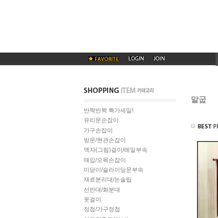
말굽
반짝반짝 특가세일!
유리문손잡이
가구손잡이
방문/현관손잡이
액자(그림)걸이/레일부속
매입/오목손잡이
미닫이/슬라이딩문부속
재료분리대/논슬립
선반대/화분대
옷걸이
정첩/가구정첩