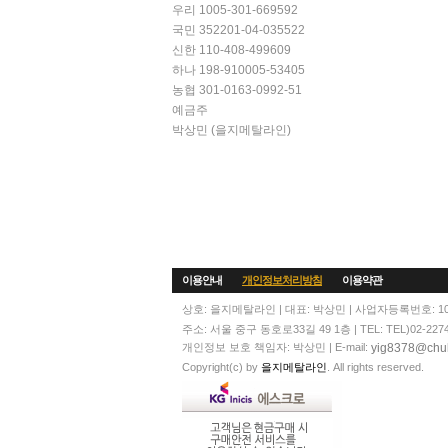
우리 1005-301-669592
국민 352201-04-035522
신한 110-408-499609
하나 198-910005-53405
농협 301-0163-0992-51
예금주
박상민 (을지메탈라인)
이용안내
개인정보처리방침
이용약관
상호: 을지메탈라인 | 대표: 박상민 | 사업자등록번호: 104
주소: 서울 중구 동호로33길 49 1층 | TEL: TEL)02-2274-60
yig8378@chul
개인정보 보호 책임자: 박상민 | E-mail:
Copyright(c) by
을지메탈라인
. All rights reserved.