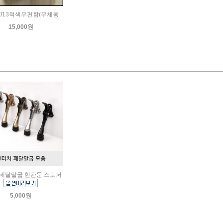
J13적색우편함(우체통
15,000원
 페달말굽 현관문 스토퍼
5,000원