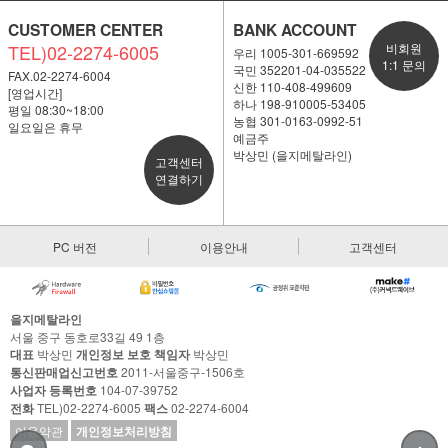
CUSTOMER CENTER
BANK ACCOUNT
TEL)02-2274-6005
비회원
우리 1005-301-669592
1:1 문의
국민 352201-04-035522
FAX.02-2274-6004
신한 110-408-499609
[영업시간]
하나 198-910005-53405
평일 08:30~18:00
농협 301-0163-0992-51
일요일은 휴무
예금주
박상민 (을지메탈라인)
고객센터
연결하기
PC 버전
이용안내
고객센터
을지메탈라인
서울 중구 동호로33길 49 1층
대표
박상민
개인정보 보호 책임자
박상민
통신판매업신고번호
2011-서울중구-1506호
사업자 등록번호
104-07-39752
전화
TEL)02-2274-6005
팩스
02-2274-6004
이용약관
개인정보처리방침