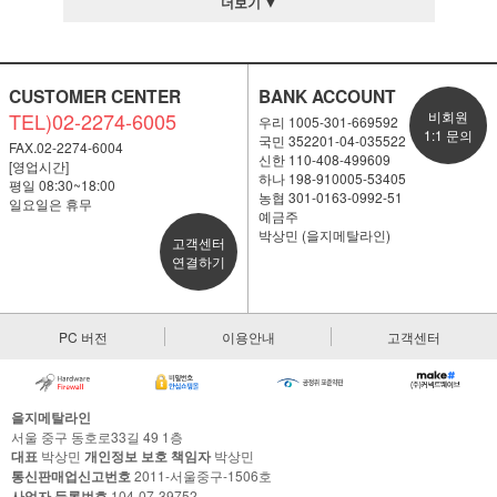
더보기 ▼
CUSTOMER CENTER
BANK ACCOUNT
TEL)02-2274-6005
비회원
우리 1005-301-669592
1:1 문의
국민 352201-04-035522
FAX.02-2274-6004
신한 110-408-499609
[영업시간]
하나 198-910005-53405
평일 08:30~18:00
농협 301-0163-0992-51
일요일은 휴무
예금주
박상민 (을지메탈라인)
고객센터
연결하기
PC 버전
이용안내
고객센터
을지메탈라인
서울 중구 동호로33길 49 1층
대표
박상민
개인정보 보호 책임자
박상민
통신판매업신고번호
2011-서울중구-1506호
사업자 등록번호
104-07-39752