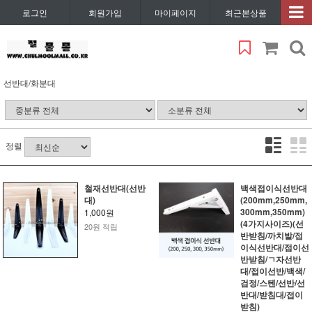
로그인
회원가입
마이페이지
최근본상품
선반대/화분대
정렬
철재선반대(선반
백색접이식선반대
대)
(200mm,250mm,
300mm,350mm)
1,000원
(4가지사이즈)(선
20원 적립
반받침/까치발/접
이식선반대/접이선
반받침/ㄱ자선반
대/접이선반/백색/
검정/스텐/선반/선
반대/받침대/접이
받침)