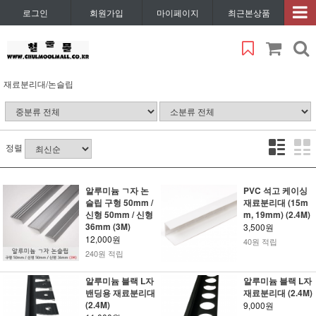
로그인
회원가입
마이페이지
최근본상품
재료분리대/논슬립
정렬
알루미늄 ㄱ자 논
PVC 석고 케이싱
슬립 구형 50mm /
재료분리대 (15m
신형 50mm / 신형
m, 19mm) (2.4M)
36mm (3M)
3,500원
12,000원
40원 적립
240원 적립
알루미늄 블랙 L자
알루미늄 블랙 L자
밴딩용 재료분리대
재료분리대 (2.4M)
(2.4M)
9,000원