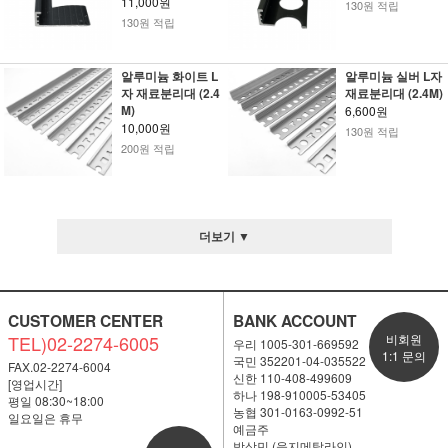
11,000원
130원 적립
130원 적립
알루미늄 화이트 L
알루미늄 실버 L자
자 재료분리대 (2.4
재료분리대 (2.4M)
M)
6,600원
10,000원
130원 적립
200원 적립
더보기 ▼
CUSTOMER CENTER
BANK ACCOUNT
TEL)02-2274-6005
비회원
우리 1005-301-669592
1:1 문의
국민 352201-04-035522
FAX.02-2274-6004
신한 110-408-499609
[영업시간]
하나 198-910005-53405
평일 08:30~18:00
농협 301-0163-0992-51
일요일은 휴무
예금주
박상민 (을지메탈라인)