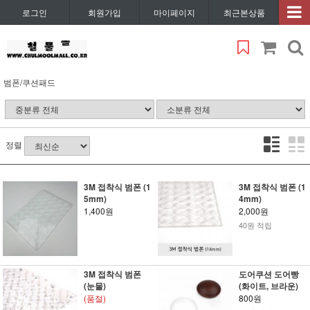
로그인
회원가입
마이페이지
최근본상품
범폰/쿠션패드
정렬
3M 접착식 범폰 (1
3M 접착식 범폰 (1
5mm)
4mm)
1,400원
2,000원
40원 적립
3M 접착식 범폰
도어쿠션 도어빵
(눈물)
(화이트, 브라운)
(품절)
800원