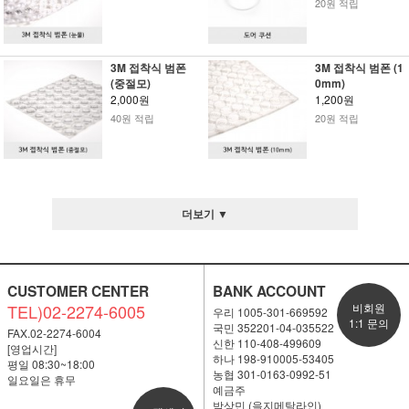
20원 적립
3M 접착식 범폰
3M 접착식 범폰 (1
(중절모)
0mm)
2,000원
1,200원
40원 적립
20원 적립
더보기 ▼
CUSTOMER CENTER
BANK ACCOUNT
TEL)02-2274-6005
비회원
우리 1005-301-669592
1:1 문의
국민 352201-04-035522
FAX.02-2274-6004
신한 110-408-499609
[영업시간]
하나 198-910005-53405
평일 08:30~18:00
농협 301-0163-0992-51
일요일은 휴무
예금주
박상민 (을지메탈라인)