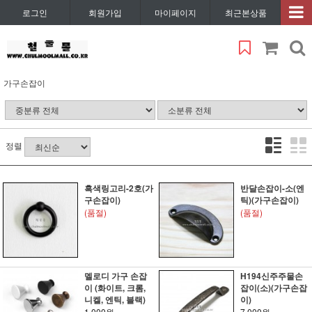
로그인
회원가입
마이페이지
최근본상품
가구손잡이
정렬
흑색링고리-2호(가
반달손잡이-소(엔
구손잡이)
틱)(가구손잡이)
(품절)
(품절)
멜로디 가구 손잡
H194신주주물손
이 (화이트, 크롬,
잡이(소)(가구손잡
니켈, 엔틱, 블랙)
이)
1,000원
7,000원