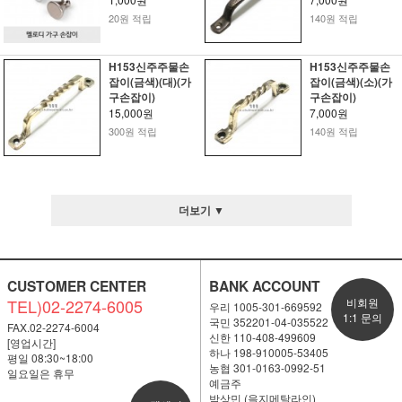
20원 적립
140원 적립
H153신주주물손
H153신주주물손
잡이(금색)(대)(가
잡이(금색)(소)(가
구손잡이)
구손잡이)
15,000원
7,000원
300원 적립
140원 적립
더보기 ▼
CUSTOMER CENTER
BANK ACCOUNT
TEL)02-2274-6005
비회원
우리 1005-301-669592
1:1 문의
국민 352201-04-035522
FAX.02-2274-6004
신한 110-408-499609
[영업시간]
하나 198-910005-53405
평일 08:30~18:00
농협 301-0163-0992-51
일요일은 휴무
예금주
박상민 (을지메탈라인)