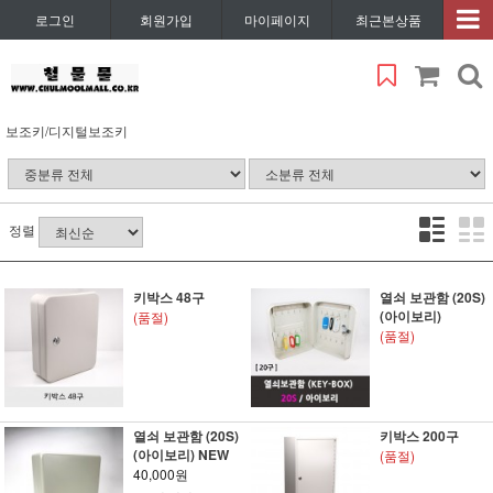
로그인
회원가입
마이페이지
최근본상품
보조키/디지털보조키
정렬
키박스 48구
열쇠 보관함 (20S)
(아이보리)
(품절)
(품절)
열쇠 보관함 (20S)
키박스 200구
(아이보리) NEW
(품절)
40,000원