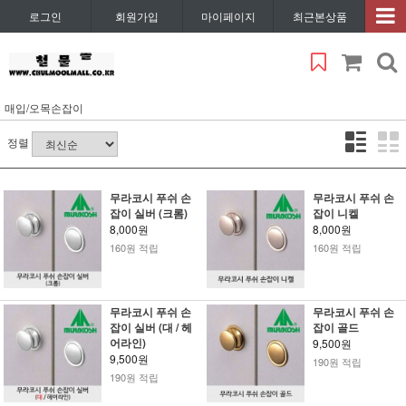
로그인
회원가입
마이페이지
최근본상품
매입/오목손잡이
정렬
무라코시 푸쉬 손
무라코시 푸쉬 손
잡이 실버 (크롬)
잡이 니켈
8,000원
8,000원
160원 적립
160원 적립
무라코시 푸쉬 손
무라코시 푸쉬 손
잡이 실버 (대 / 헤
잡이 골드
어라인)
9,500원
9,500원
190원 적립
190원 적립