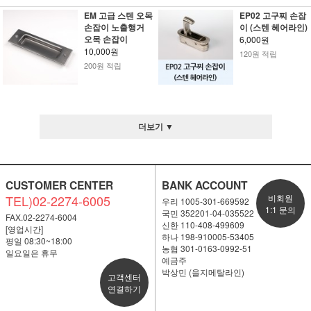
EM 고급 스텐 오목
EP02 고구찌 손잡
손잡이 노출행거
이 (스텐 헤어라인)
오목 손잡이
6,000원
10,000원
120원 적립
200원 적립
더보기 ▼
CUSTOMER CENTER
BANK ACCOUNT
TEL)02-2274-6005
비회원
우리 1005-301-669592
1:1 문의
국민 352201-04-035522
FAX.02-2274-6004
신한 110-408-499609
[영업시간]
하나 198-910005-53405
평일 08:30~18:00
농협 301-0163-0992-51
일요일은 휴무
예금주
박상민 (을지메탈라인)
고객센터
연결하기