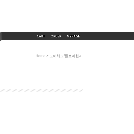
>
Home
도어체크/플로어힌지