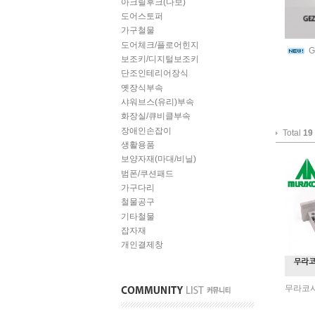
아크릴후크(다보)
도어스토퍼
가구철물
도어체크/플로어힌지
G
보조키/디지털보조키
단조인테리어장식
옛장식부속
샤워브스(유리)부속
화장실/큐비클부속
장애인손잡이
Total
19
생활용품
보양자재(마대/비닐)
범폰/쿠션패드
가구다리
철물공구
기타철물
잡자재
개인결제창
무라코시