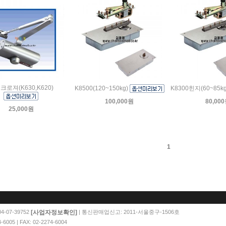
크로져(K630,K620)
K8500(120~150kg)
K8300힌지(60~85k
100,000원
80,00
25,000원
1
[사업자정보확인]
-07-39752
| 통신판매업신고: 2011-서울중구-1506호
05 | FAX: 02-2274-6004