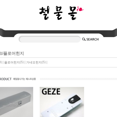
크/플로어힌지
9) |
(5) |
(5) |
플로어힌지
가네모힌지