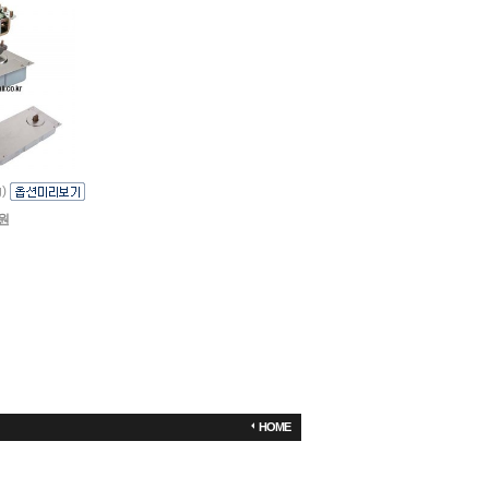
g)
0원
HOME