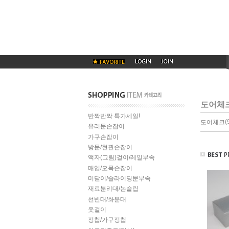
도어체
반짝반짝 특가세일!
(
도어체크
유리문손잡이
가구손잡이
방문/현관손잡이
액자(그림)걸이/레일부속
매입/오목손잡이
미닫이/슬라이딩문부속
재료분리대/논슬립
선반대/화분대
옷걸이
정첩/가구정첩