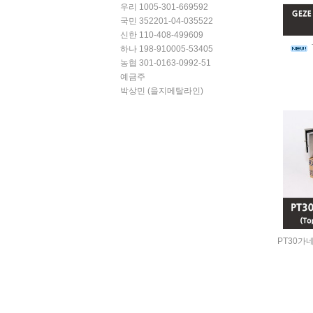
우리 1005-301-669592
국민 352201-04-035522
신한 110-408-499609
하나 198-910005-53405
농협 301-0163-0992-51
예금주
박상민 (을지메탈라인)
PT30가