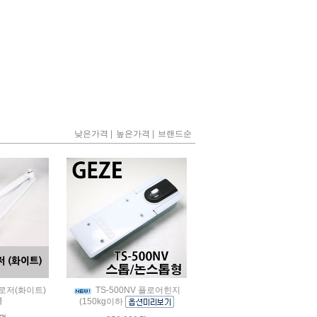
|
|
낮은가격
높은가격
브랜드순
저(화이트)
TS-500NV 플로어힌지
클
(150kg이하