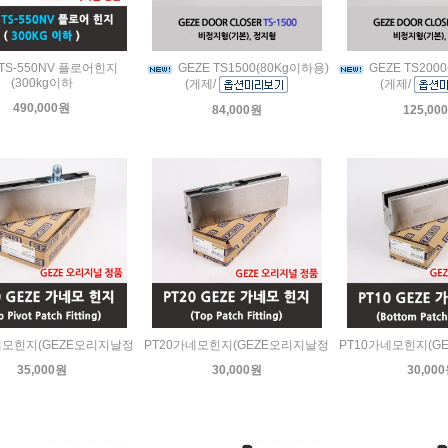
TS-550NV 플로어힌지
GEZE TS1500(80Kg이하용)
GEZE TS200
(300kg이하
(게제/
(게제/
490,000원
84,000원
125,00
네모힌지(GEZE오리지날정
PT20가네모힌지(GEZE오리지날정
PT10가네모힌지(G
35,000원
30,000원
30,00