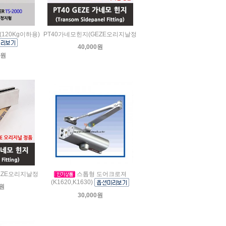
0(120Kg이하용)
PT40가네모힌지(GEZE오리지날정
40,000원
0원
EZE오리지날정
스톱형 도어크로져
(K1620,K1630)
0원
30,000원