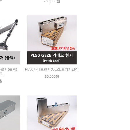
0원
250,000원
로저(블랙)
PL50가네모힌지(GEZE오리지날정
로
60,000원
0원