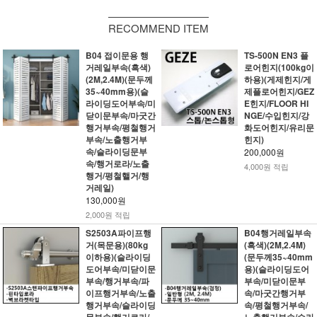
RECOMMEND ITEM
B04 접이문용 행
TS-500N EN3 플
거레일부속(흑색)
로어힌지(100kg이
(2M,2.4M)(문두께
하용)(게제힌지/게
35~40mm용)(슬
제플로어힌지/GEZ
라이딩도어부속/미
E힌지/FLOOR HI
닫이문부속/마굿간
NGE/수입힌지/강
행거부속/평철행거
화도어힌지/유리문
부속/노출행거부
힌지)
속/슬라이딩문부
200,000원
속/행거로라/노출
4,000원 적립
행거/평철핼거/행
거레일)
130,000원
2,000원 적립
S2503A파이프행
B04행거레일부속
거(목문용)(80kg
(흑색)(2M,2.4M)
이하용)(슬라이딩
(문두께35~40mm
도어부속/미닫이문
용)(슬라이딩도어
부속/행거부속/파
부속/미닫이문부
이프행거부속/노출
속/마굿간행거부
행거부속/슬라이딩
속/평철행거부속/
문부속/행거로라/
노출행거부속/슬라