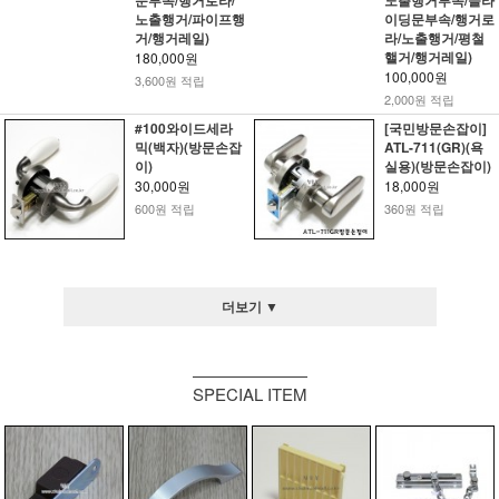
노출행거/파이프행
이딩문부속/행거로
거/행거레일)
라/노출행거/평철
핼거/행거레일)
180,000원
100,000원
3,600원 적립
2,000원 적립
#100와이드세라
[국민방문손잡이]
믹(백자)(방문손잡
ATL-711(GR)(욕
이)
실용)(방문손잡이)
30,000원
18,000원
600원 적립
360원 적립
더보기 ▼
SPECIAL ITEM