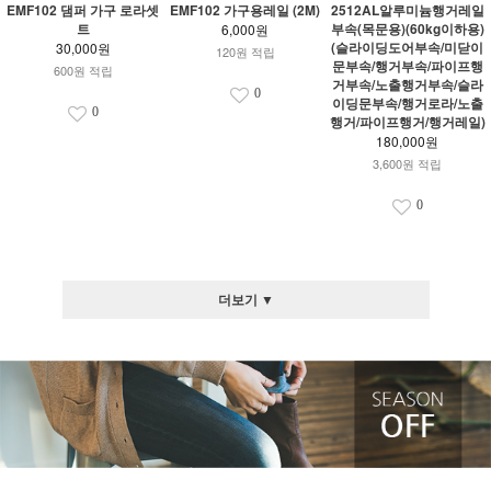
EMF102 댐퍼 가구 로라셋
EMF102 가구용레일 (2M)
2512AL알루미늄행거레일
트
부속(목문용)(60kg이하용)
6,000원
(슬라이딩도어부속/미닫이
30,000원
120원 적립
문부속/행거부속/파이프행
600원 적립
거부속/노출행거부속/슬라
0
이딩문부속/행거로라/노출
0
행거/파이프행거/행거레일)
180,000원
3,600원 적립
0
더보기 ▼