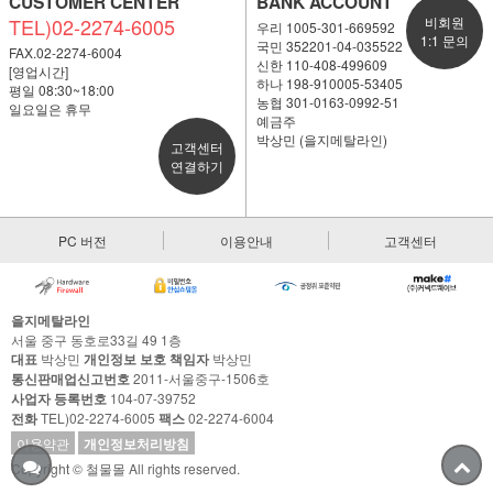
CUSTOMER CENTER
BANK ACCOUNT
TEL)02-2274-6005
비회원
우리 1005-301-669592
1:1 문의
국민 352201-04-035522
FAX.02-2274-6004
신한 110-408-499609
[영업시간]
하나 198-910005-53405
평일 08:30~18:00
농협 301-0163-0992-51
일요일은 휴무
예금주
박상민 (을지메탈라인)
고객센터
연결하기
PC 버전
이용안내
고객센터
을지메탈라인
서울 중구 동호로33길 49 1층
대표
박상민
개인정보 보호 책임자
박상민
통신판매업신고번호
2011-서울중구-1506호
사업자 등록번호
104-07-39752
전화
TEL)02-2274-6005
팩스
02-2274-6004
이용약관
개인정보처리방침
Copyright © 철물몰 All rights reserved.