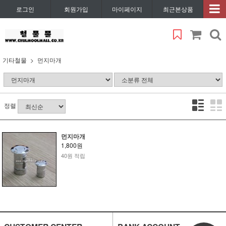
로그인
회원가입
마이페이지
최근본상품
기타철물
먼지마개
정렬
먼지마개
1,800원
40원 적립