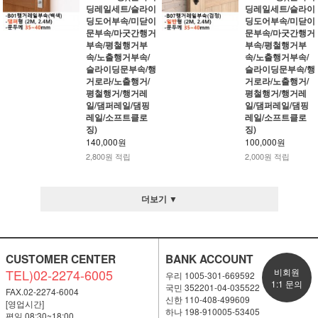
딩레일세트/슬라이
딩레일세트/슬라이
딩도어부속/미닫이
딩도어부속/미닫이
문부속/마굿간행거
문부속/마굿간행거
부속/평철행거부
부속/평철행거부
속/노출행거부속/
속/노출행거부속/
슬라이딩문부속/행
슬라이딩문부속/행
거로라/노출행거/
거로라/노출행거/
평철행거/행거레
평철행거/행거레
일/댐퍼레일/댐핑
일/댐퍼레일/댐핑
레일/소프트클로
레일/소프트클로
징)
징)
140,000원
100,000원
2,800원 적립
2,000원 적립
더보기 ▼
CUSTOMER CENTER
BANK ACCOUNT
TEL)02-2274-6005
비회원
우리 1005-301-669592
1:1 문의
국민 352201-04-035522
FAX.02-2274-6004
신한 110-408-499609
[영업시간]
하나 198-910005-53405
평일 08:30~18:00