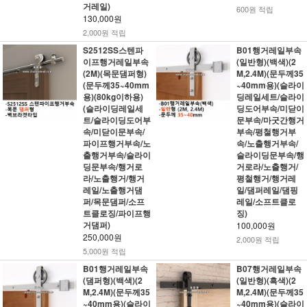
거레일)
600원 적립
130,000원
2,000원 적립
S2512SS스텐파
B01행거레일부속
이프행거레일부속
(일반형)(백색)(2
(2M)(목문댐퍼형)
M,2.4M)(문두께35
(문두께35~40mm
~40mm용)(슬라이
용)(80kg이하용)
딩레일세트/슬라이
(슬라이딩레일세
딩도어부속/미닫이
트/슬라이딩도어부
문부속/마굿간행거
속/미닫이문부속/
부속/평철행거부
파이프행거부속/노
속/노출행거부속/
출행거부속/슬라이
슬라이딩문부속/행
딩문부속/행거로
거로라/노출행거/
라/노출행거/행거
평철행거/행거레
레일/노출행거댐
일/댐퍼레일/댐핑
퍼/목문댐퍼/소프
레일/소프트클로
트클로징/파이프행
징)
거댐퍼)
100,000원
250,000원
2,000원 적립
5,000원 적립
B01행거레일부속
B07행거레일부속
(댐퍼형)(백색)(2
(일반형)(흑색)(2
M,2.4M)(문두께35
M,2.4M)(문두께35
~40mm용)(슬라이
~40mm용)(슬라이