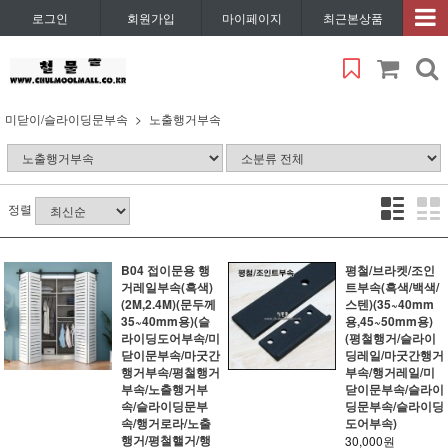
로그인
회원가입
마이페이지
최근본상품
미닫이/슬라이딩문부속
노출행거부속
정렬
B04 접이문용 행
평철/브라켓/조인
거레일부속(흑색)
트부속(흑색/백색/
(2M,2.4M)(문두께
스텐)(35~40mm
35~40mm용)(슬
용,45~50mm용)
라이딩도어부속/미
(평철행거/슬라이
닫이문부속/마굿간
딩레일/마굿간행거
행거부속/평철행거
부속/행거레일/미
부속/노출행거부
닫이문부속/슬라이
속/슬라이딩문부
딩문부속/슬라이딩
속/행거로라/노출
도어부속)
행거/평철핼거/행
30,000원