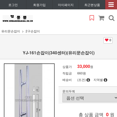
로그인
회원가입
마이페이지
최근본상품
유리문손잡이
2구손잡이
0
YJ-161손잡이(340센터)(유리문손잡이)
33,000
상품가
원
적립금
660원
배송비
(조건)
지역별
문의두께
총 상품 금액
0
원