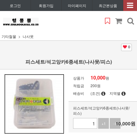
로그인
회원가입
마이페이지
최근본상품
기타철물
나사못
0
피스세트/석고앙카6종세트(나사못/피스)
10,000
상품가
원
적립금
200원
배송비
(조건)
지역별
피스세트/석고앙카6종세트(나사못/
피스)
10,000
원
+1
-1