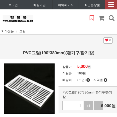
로그인
회원가입
마이페이지
최근본상품
기타철물
그릴
0
PVC그릴(190*380mm)(환기구/환기창)
5,000
상품가
원
적립금
100원
배송비
(조건)
지역별
PVC그릴(190*380mm)(환기구/환기
창)
5,000
원
+1
-1