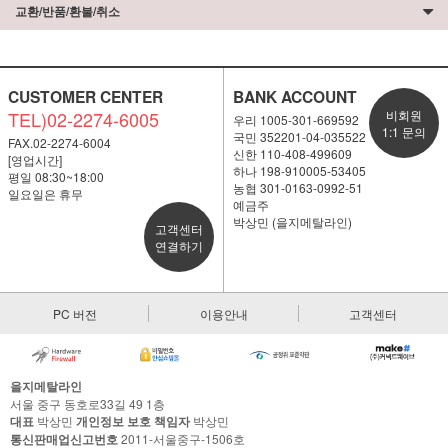
교환/반품/환불/취소
CUSTOMER CENTER
BANK ACCOUNT
TEL)02-2274-6005
비회원
우리 1005-301-669592
1:1 문의
국민 352201-04-035522
FAX.02-2274-6004
신한 110-408-499609
[영업시간]
하나 198-910005-53405
평일 08:30~18:00
농협 301-0163-0992-51
일요일은 휴무
예금주
박상민 (을지메탈라인)
고객센터
연결하기
PC 버전
이용안내
고객센터
을지메탈라인
서울 중구 동호로33길 49 1층
대표
박상민
개인정보 보호 책임자
박상민
통신판매업신고번호
2011-서울중구-1506호