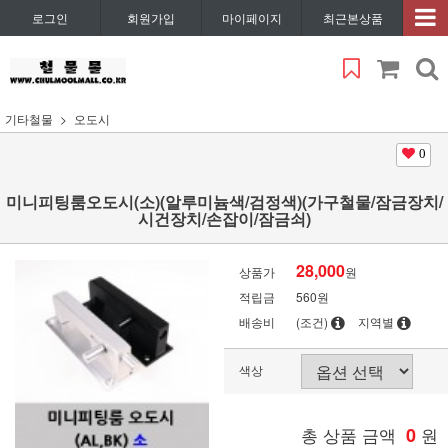
로그인
회원가입
마이페이지
최근본상품
기타철물
오도시
0
미니피팅룸오도시(소)(알루미늄색/검정색)(가구철물/잠금장치/
시건장치/손잡이/잠금쇠)
28,000
상품가
원
적립금
560원
배송비
(조건)
지역별
색상
총 상품 금액
0
원