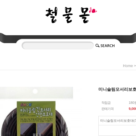
Home
미니슬림모서리보호대(
적립금
180
판매가격
9,00
미니슬림모서리보호대(57