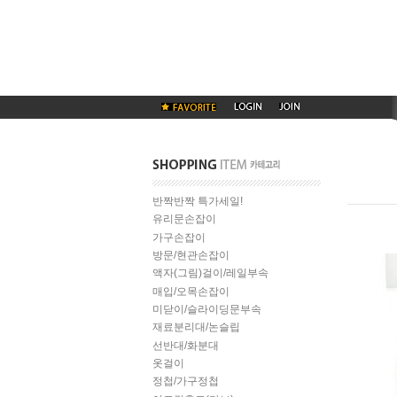
반짝반짝 특가세일!
유리문손잡이
가구손잡이
방문/현관손잡이
액자(그림)걸이/레일부속
매입/오목손잡이
미닫이/슬라이딩문부속
재료분리대/논슬립
선반대/화분대
옷걸이
정첩/가구정첩