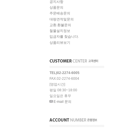
공지사항
상품문의
주문배송문의
대량견적및문의
교환.환불문의
철물설치정보
입금자를 찾습니다.
상품리뷰보기
TEL)02-2274-6005
FAX.02-2274-6004
[영업시간]
평일 08:30~18:00
일요일은 휴무
E-mail 문의