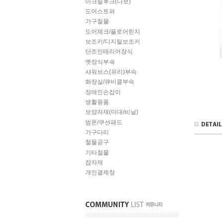
아크릴후크(다보)
도어스토퍼
가구철물
도어체크/플로어힌지
보조키/디지털보조키
단조인테리어장식
옛장식부속
샤워브스(유리)부속
화장실/큐비클부속
장애인손잡이
생활용품
보양자재(마대/비닐)
범폰/쿠션패드
가구다리
철물공구
기타철물
잡자재
개인결제창