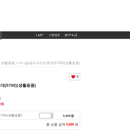
>
> 미니슬림모서리보호대(5700)(생활용품)
생활용품
0
5700)(생활용품)
원
0
원
00)(생활용품)
9,000
원
총 상품 금액
9,000
원