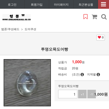
로그인
회원가입
마이페이지
최근본상품
범폰/쿠션패드
도어쿠션
0
투명오목도어빵
1,000
상품가
원
적립금
20원
배송비
(조건)
지역별
투명오목도어빵
1,000
원
+1
-1