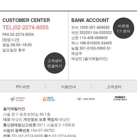
CUSTOMER CENTER
BANK ACCOUNT
TEL)02-2274-6005
비회원
우리 1005-301-669592
1:1 문의
국민 352201-04-035522
FAX.02-2274-6004
신한 110-408-499609
[영업시간]
하나 198-910005-53405
평일 08:30~18:00
농협 301-0163-0992-51
일요일은 휴무
예금주
박상민 (을지메탈라인)
고객센터
연결하기
PC 버전
이용안내
고객센터
을지메탈라인
서울 중구 동호로33길 49 1층
대표
박상민
개인정보 보호 책임자
박상민
통신판매업신고번호
2011-서울중구-1506호
사업자 등록번호
104-07-39752
전화
TEL)02-2274-6005
팩스
02-2274-6004