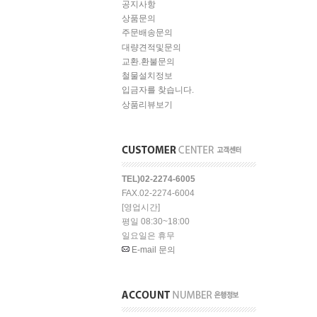
공지사항
상품문의
주문배송문의
대량견적및문의
교환.환불문의
철물설치정보
입금자를 찾습니다.
상품리뷰보기
TEL)02-2274-6005
FAX.02-2274-6004
[영업시간]
평일 08:30~18:00
일요일은 휴무
E-mail 문의