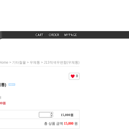
>
>
> J13적색우편함(우체통)
Home
기타철물
우체통
0
체통)
원
00
원
15,000
원
총 상품 금액
15,000
원