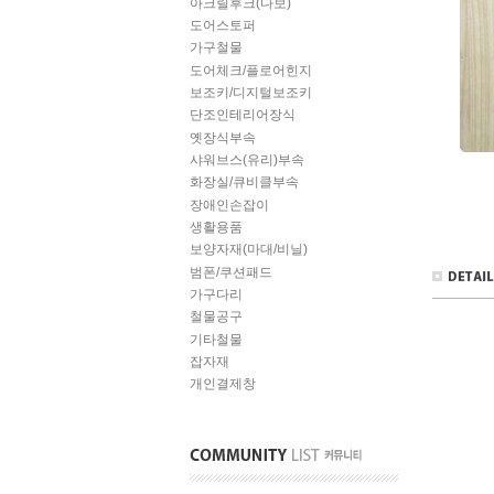
아크릴후크(다보)
도어스토퍼
가구철물
도어체크/플로어힌지
보조키/디지털보조키
단조인테리어장식
옛장식부속
샤워브스(유리)부속
화장실/큐비클부속
장애인손잡이
생활용품
보양자재(마대/비닐)
범폰/쿠션패드
가구다리
철물공구
기타철물
잡자재
개인결제창