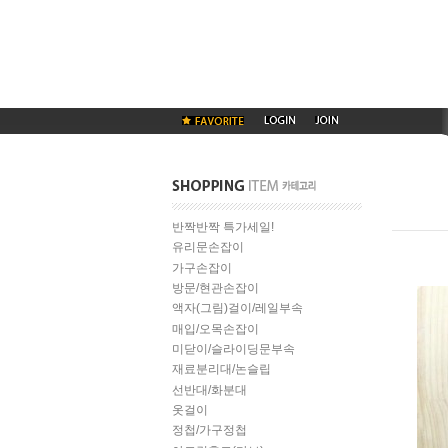
반짝반짝 특가세일!
유리문손잡이
가구손잡이
방문/현관손잡이
액자(그림)걸이/레일부속
매입/오목손잡이
미닫이/슬라이딩문부속
재료분리대/논슬립
선반대/화분대
옷걸이
정첩/가구정첩