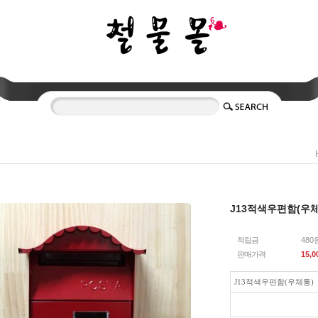
J13적색우편함(우
적립금
480
판매가격
15,0
J13적색우편함(우체통)