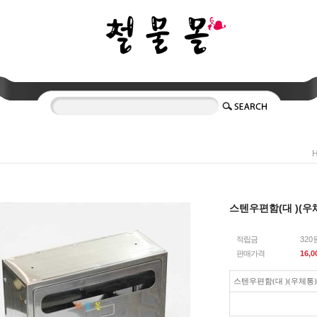
스텐우편함(대 )(우
적립금
320
판매가격
16,0
스텐우편함(대 )(우체통)