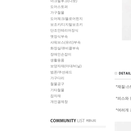
아크릴후크(다보)
도어스토퍼
가구철물
도어체크/플로어힌지
보조키/디지털보조키
단조인테리어장식
옛장식부속
샤워브스(유리)부속
화장실/큐비클부속
장애인손잡이
생활용품
보양자재(마대/비닐)
범폰/쿠션패드
가구다리
철물공구
*재질:
기타철물
잡자재
*피스와 
개인결제창
*여러개