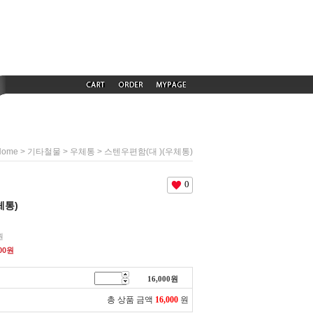
>
>
> 스텐우편함(대 )(우체통)
Home
기타철물
우체통
0
체통)
원
00
원
16,000
원
총 상품 금액
16,000
원