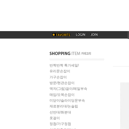
반짝반짝 특가세일!
유리문손잡이
가구손잡이
방문/현관손잡이
액자(그림)걸이/레일부속
매입/오목손잡이
미닫이/슬라이딩문부속
재료분리대/논슬립
선반대/화분대
옷걸이
정첩/가구정첩