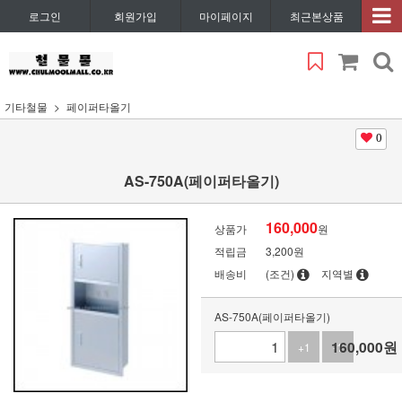
로그인
회원가입
마이페이지
최근본상품
기타철물
페이퍼타올기
0
AS-750A(페이퍼타올기)
160,000
상품가
원
적립금
3,200원
배송비
(조건)
지역별
AS-750A(페이퍼타올기)
160,000
원
+1
-1