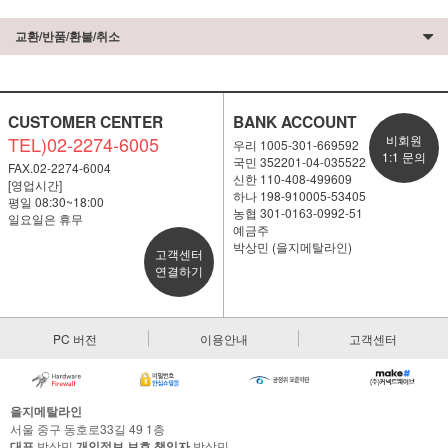
교환/반품/환불/취소
CUSTOMER CENTER
BANK ACCOUNT
TEL)02-2274-6005
비회원
우리 1005-301-669592
1:1 문의
국민 352201-04-035522
FAX.02-2274-6004
신한 110-408-499609
[영업시간]
하나 198-910005-53405
평일 08:30~18:00
농협 301-0163-0992-51
일요일은 휴무
예금주
박상민 (을지메탈라인)
고객센터
연결하기
PC 버전
이용안내
고객센터
을지메탈라인
서울 중구 동호로33길 49 1층
대표
박상민
개인정보 보호 책임자
박상민