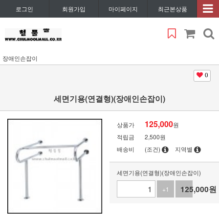
로그인
회원가입
마이페이지
최근본상품
장애인손잡이
0
세면기용(연결형)(장애인손잡이)
125,000
상품가
원
적립금
2,500원
배송비
(조건)
지역별
세면기용(연결형)(장애인손잡이)
125,000
원
+1
-1