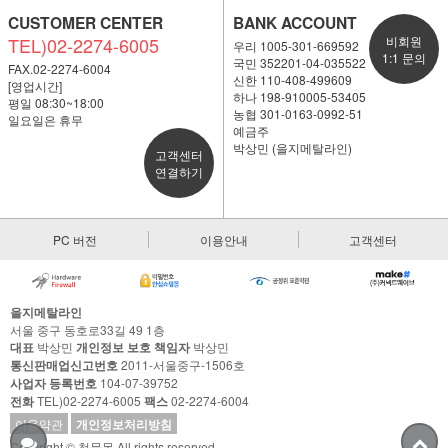
CUSTOMER CENTER
BANK ACCOUNT
TEL)02-2274-6005
비회원
우리 1005-301-669592
1:1 문의
국민 352201-04-035522
FAX.02-2274-6004
신한 110-408-499609
[영업시간]
하나 198-910005-53405
평일 08:30~18:00
농협 301-0163-0992-51
일요일은 휴무
예금주
박상민 (을지메탈라인)
고객센터
연결하기
PC 버전
이용안내
고객센터
을지메탈라인
서울 중구 동호로33길 49 1층
대표
박상민
개인정보 보호 책임자
박상민
통신판매업신고번호
2011-서울중구-1506호
사업자 등록번호
104-07-39752
전화
TEL)02-2274-6005
팩스
02-2274-6004
이용약관
개인정보처리방침
Copyright © 철물몰 All rights reserved.