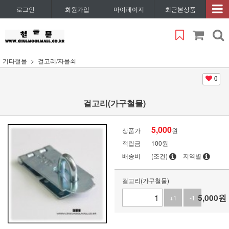
로그인
회원가입
마이페이지
최근본상품
기타철물
걸고리/자물쇠
0
걸고리(가구철물)
5,000
상품가
원
적립금
100원
배송비
(조건)
지역별
걸고리(가구철물)
5,000
원
+1
-1