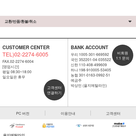
교환/반품/환불/취소
CUSTOMER CENTER
BANK ACCOUNT
TEL)02-2274-6005
비회원
우리 1005-301-669592
1:1 문의
국민 352201-04-035522
FAX.02-2274-6004
신한 110-408-499609
[영업시간]
하나 198-910005-53405
평일 08:30~18:00
농협 301-0163-0992-51
일요일은 휴무
예금주
박상민 (을지메탈라인)
고객센터
연결하기
PC 버전
이용안내
고객센터
을지메탈라인