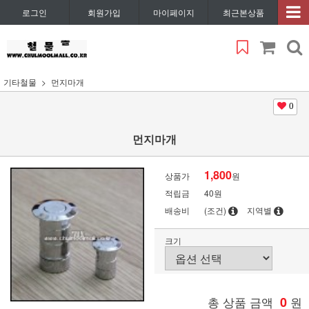
로그인
회원가입
마이페이지
최근본상품
기타철물
먼지마개
0
먼지마개
1,800
상품가
원
적립금
40원
배송비
(조건)
지역별
크기
총 상품 금액
0
원