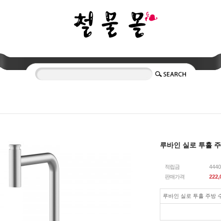
루바인 실로 투홀 
적립금
444
판매가격
222,
루바인 실로 투홀 주방 