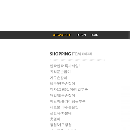
반짝반짝 특가세일!
유리문손잡이
가구손잡이
방문/현관손잡이
액자(그림)걸이/레일부속
매입/오목손잡이
미닫이/슬라이딩문부속
재료분리대/논슬립
선반대/화분대
옷걸이
정첩/가구정첩