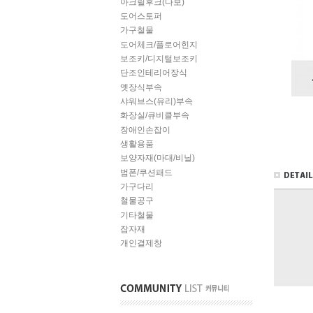
아크릴후크(다보)
도어스토퍼
가구철물
도어체크/플로어힌지
보조키/디지털보조키
단조인테리어장식
옛장식부속
샤워브스(유리)부속
화장실/큐비클부속
장애인손잡이
생활용품
보양자재(마대/비닐)
범폰/쿠션패드
가구다리
철물공구
기타철물
잡자재
개인결제창