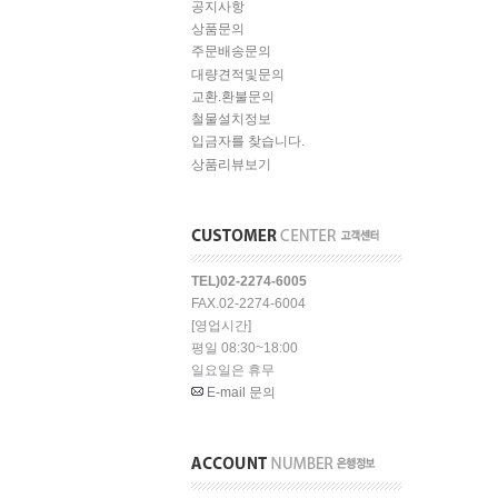
공지사항
상품문의
주문배송문의
대량견적및문의
교환.환불문의
철물설치정보
입금자를 찾습니다.
상품리뷰보기
TEL)02-2274-6005
FAX.02-2274-6004
[영업시간]
평일 08:30~18:00
일요일은 휴무
E-mail 문의