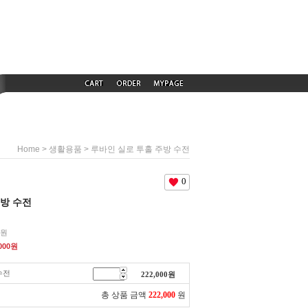
>
> 루바인 실로 투홀 주방 수전
Home
생활용품
0
주방 수전
0원
000
원
수전
222,000
원
총 상품 금액
222,000
원