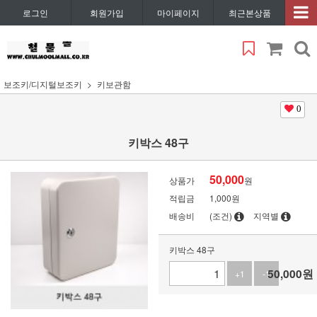
로그인
회원가입
마이페이지
최근본상품
보조키/디지털보조키
키보관함
0
키박스 48구
50,000
상품가
원
적립금
1,000원
배송비
(조건)
지역별
키박스 48구
50,000
원
+1
-1