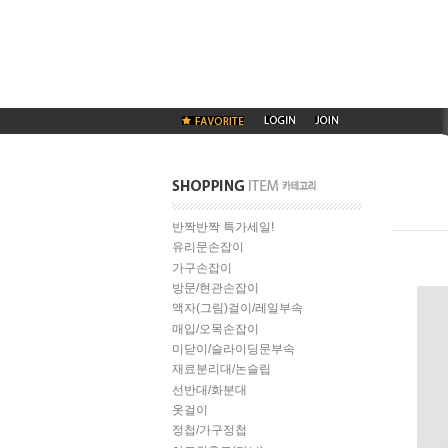
반짝반짝 특가세일!
유리문손잡이
가구손잡이
방문/현관손잡이
액자(그림)걸이/레일부속
매입/오목손잡이
미닫이/슬라이딩문부속
재료분리대/논슬립
선반대/화분대
옷걸이
정첩/가구정첩