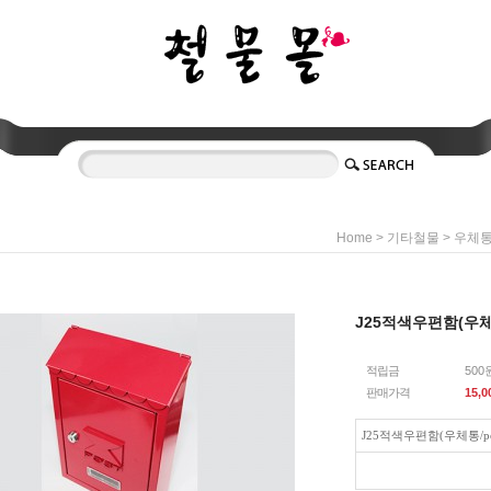
>
>
Home
기타철물
우체
J25적색우편함(우체
적립금
500
판매가격
15,0
J25적색우편함(우체통/po