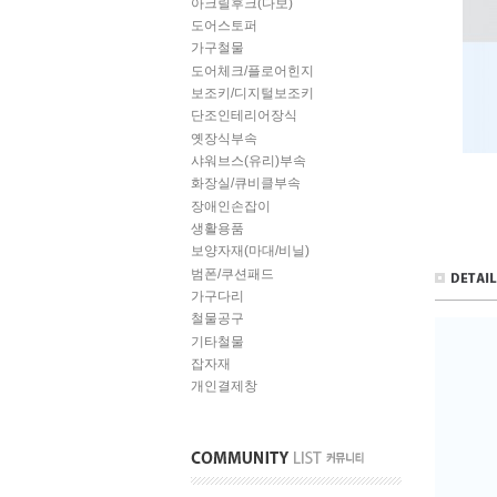
아크릴후크(다보)
도어스토퍼
가구철물
도어체크/플로어힌지
보조키/디지털보조키
단조인테리어장식
옛장식부속
샤워브스(유리)부속
화장실/큐비클부속
장애인손잡이
생활용품
보양자재(마대/비닐)
범폰/쿠션패드
가구다리
철물공구
기타철물
잡자재
개인결제창