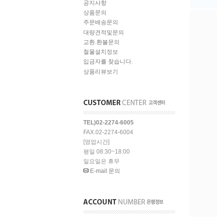
공지사항
상품문의
주문배송문의
대량견적및문의
교환.환불문의
철물설치정보
입금자를 찾습니다.
상품리뷰보기
TEL)02-2274-6005
FAX.02-2274-6004
[영업시간]
평일 08:30~18:00
일요일은 휴무
E-mail 문의