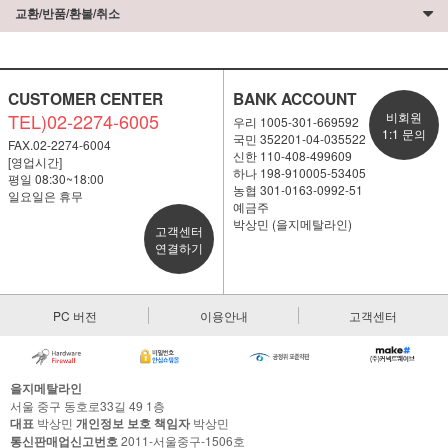
교환/반품/환불/취소
CUSTOMER CENTER
BANK ACCOUNT
TEL)02-2274-6005
비회원
우리 1005-301-669592
1:1 문의
국민 352201-04-035522
FAX.02-2274-6004
신한 110-408-499609
[영업시간]
하나 198-910005-53405
평일 08:30~18:00
농협 301-0163-0992-51
일요일은 휴무
예금주
박상민 (을지메탈라인)
고객센터
연결하기
PC 버전
이용안내
고객센터
을지메탈라인
서울 중구 동호로33길 49 1층
대표
박상민
개인정보 보호 책임자
박상민
통신판매업신고번호
2011-서울중구-1506호