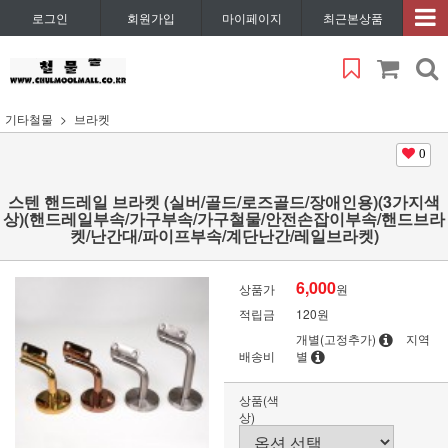
로그인
회원가입
마이페이지
최근본상품
기타철물
브라켓
0
스텐 핸드레일 브라켓 (실버/골드/로즈골드/장애인용)(3가지색
상)(핸드레일부속/가구부속/가구철물/안전손잡이부속/핸드브라
켓/난간대/파이프부속/계단난간/레일브라켓)
6,000
상품가
원
적립금
120원
개별(고정추가)
지역
배송비
별
상품(색
상)