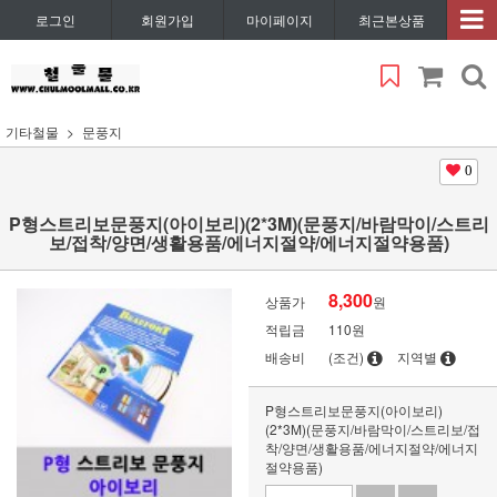
로그인
회원가입
마이페이지
최근본상품
기타철물
문풍지
0
P형스트리보문풍지(아이보리)(2*3M)(문풍지/바람막이/스트리
보/접착/양면/생활용품/에너지절약/에너지절약용품)
8,300
상품가
원
적립금
110원
배송비
(조건)
지역별
P형스트리보문풍지(아이보리)
(2*3M)(문풍지/바람막이/스트리보/접
착/양면/생활용품/에너지절약/에너지
절약용품)