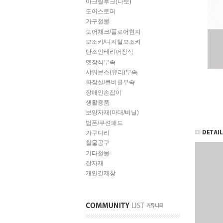
아크릴후크(다보)
도어스토퍼
가구철물
도어체크/플로어힌지
보조키/디지털보조키
단조인테리어장식
옛장식부속
샤워브스(유리)부속
화장실/큐비클부속
장애인손잡이
생활용품
보양자재(마대/비닐)
범폰/쿠션패드
가구다리
철물공구
기타철물
잡자재
개인결제창