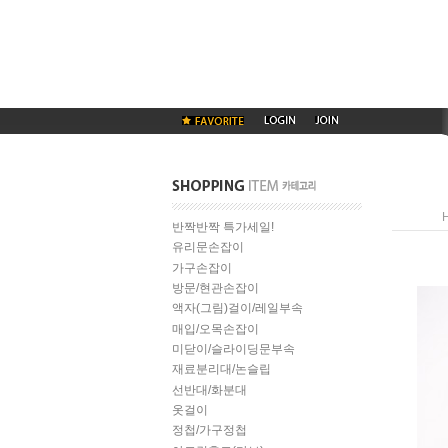
반짝반짝 특가세일!
유리문손잡이
가구손잡이
방문/현관손잡이
액자(그림)걸이/레일부속
매입/오목손잡이
미닫이/슬라이딩문부속
재료분리대/논슬립
선반대/화분대
옷걸이
정첩/가구정첩