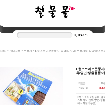
>
>
> E형스트리보문풍지(밤색)(2*3M)(문풍지/바람막이/스
Home
기타철물
문풍지
E형스트리보문풍지(밤
착/양면/생활용품/
적립금
110
판매가격
8,30
E형스트리보문풍지(밤색)
스트리보/접착/양면/생
에너지절약용품)