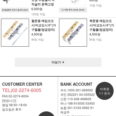
직설치 문짝고정
10원 적립
6,000원
120원 적립
철문용 매입오도
목문용 매입오도
시/아교도시 6"(가
시/아교도시 6"(가
구철물/잠금장치)
구철물/잠금장치)
4,500원
4,500원
90원 적립
90원 적립
더보기 ▼
CUSTOMER CENTER
BANK ACCOUNT
TEL)02-2274-6005
비회원
우리 1005-301-669592
1:1 문의
국민 352201-04-035522
FAX.02-2274-6004
신한 110-408-499609
[영업시간]
하나 198-910005-53405
평일 08:30~18:00
농협 301-0163-0992-51
일요일은 휴무
예금주