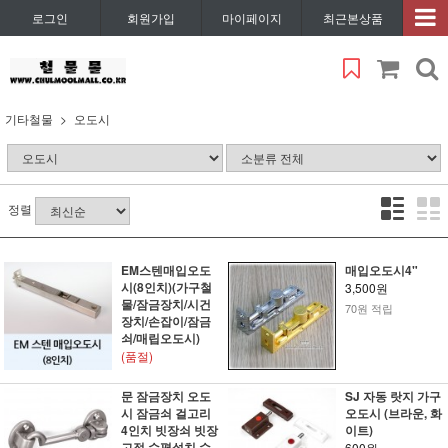
로그인
회원가입
마이페이지
최근본상품
기타철물
오도시
정렬
EM스텐매입오도
매입오도시4"
시(8인치)(가구철
3,500원
물/잠금장치/시건
70원 적립
장치/손잡이/잠금
쇠/매립오도시)
(품절)
문 잠금장치 오도
SJ 자동 랏지 가구
시 잠금쇠 걸고리
오도시 (브라운, 화
4인치 빗장쇠 빗장
이트)
고정 수평설치 수
600원